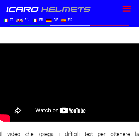
IT
EN
FR
DE
ES
Il video che spiega i difficili test per ottenere la