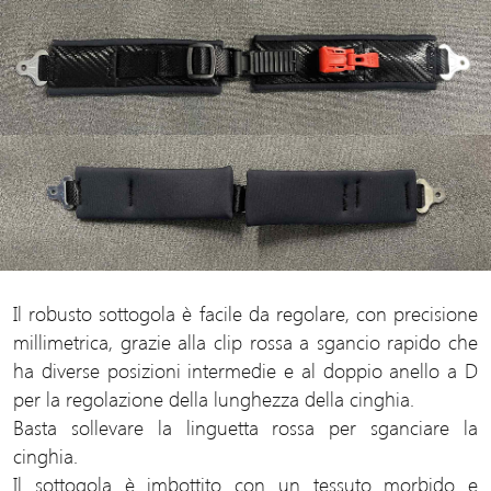
Il robusto sottogola è facile da regolare, con precisione
millimetrica, grazie alla clip rossa a sgancio rapido che
ha diverse posizioni intermedie e al doppio anello a D
per la regolazione della lunghezza della cinghia.
Basta sollevare la linguetta rossa per sganciare la
cinghia.
Il sottogola è imbottito con un tessuto morbido e